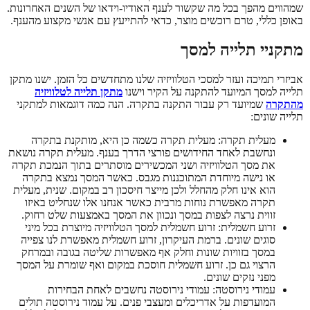
שמהווים מהפך בכל מה שקשור לענף האודיו-וידאו של השנים האחרונות.
באופן כללי, טרם רוכשים מוצר, כדאי להתייעץ עם אנשי מקצוע מהענף.
מתקניי תלייה למסך
אביזרי תמיכה ועזר למסכי הטלוויזיה שלנו מתחדשים כל הזמן. ישנו מתקן
תלייה למסך המיועד להתקנה על הקיר וישנו
מתקן תלייה לטלוויזיה
מהתקרה
שמיועד רק עבור התקנה בתקרה. הנה כמה דוגמאות למתקני
תלייה שונים:
מעלית תקרה: מעלית תקרה כשמה כן היא, מותקנת בתקרה
ונחשבת לאחד החידושים פורצי הדרך בענף. מעלית תקרה נושאת
את מסך הטלוויזיה ושני המכשירים מוסתרים בתוך הנמכת תקרה
או נישה מיוחדת המתוכננות מגבס. כאשר המסך נמצא בתקרה
הוא אינו חלק מהחלל ולכן מייצר חיסכון רב במקום. שנית, מעלית
תקרה מאפשרת נוחות מרבית כאשר אנחנו אלו שנחליט באיזו
זווית נרצה לצפות במסך ונכוון את המסך באמצעות שלט רחוק.
זרוע חשמלית: זרוע חשמלית למסך הטלוויזיה מיוצרת בכל מיני
סוגים שונים. ברמת העיקרון, זרוע חשמלית מאפשרת לנו צפייה
במסך בזוויות שונות וחלק אף מאפשרות שליטה בגובה ובמרחק
הרצוי גם כן. זרוע חשמלית חוסכת במקום ואף שומרת על המסך
מפני נזקים שונים.
עמודי נירוסטה: עמודי נירוסטה נחשבים לאחת הבחירות
המועדפות על אדריכלים ומעצבי פנים. על עמוד נירוסטה תולים