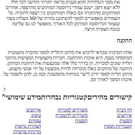
את מסך הטלוויזיה והוא מעניק מראה יוקרתי וחדשני לכל חלל
ללא יוצא דופן. ישנם עמודי נירוסטה המותקנים מהרצפה, אחרים
המותקנים מהתקרה וגם כאלה המותקנים בין רצפה לתקרה. כל
העמודים מאפשרים למסך להסתובב בזווית של 360 מעלות בעוד
שעמוד הנירוסטה המותקן לכל האורך, מאפשר לנו גם שליטה
בגובה הצפייה הרצוי.
התקנה
אחת הסיבות שכדאי לרכוש את מתקן התלייה למסך מחברה מקצועית
המתמחה בענף, היא איכות ההתקנה. חברות מקצועיות המציעות מתקני
תלייה שונים למכירה, הן בדרך כלל אלה שמבצעות את התקנת המתקן.
התקנה של מתקנים כאלו מוכרחה להיות מבוצעת על ידי אנשי מקצוע.
מתקן תלייה למסך חייב לייצר בטיחות מתמשכת וכמו כן, להגן ולשמור על
איכות המסך לאורך זמן.
?
✕
קישורים מהירים
קטגוריות נבחרות
מידע שימושי
דף הבית
משרדים למכירה
אירועים
אירועים
משרדים להשכרה
עיצוב
הסעות
הסעות
עסקים
קטגוריות המגזין
הצהרת נגישות
מדיניות פרטיות