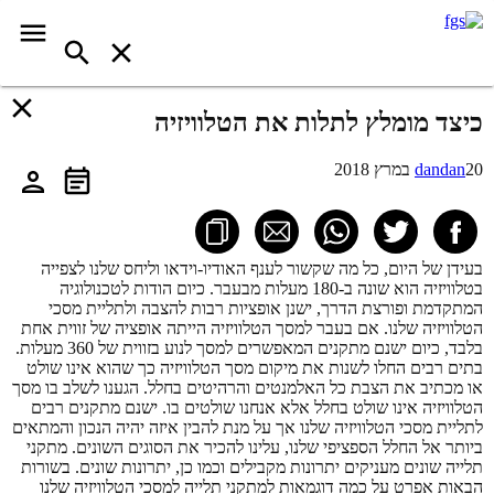
כיצד מומלץ לתלות את הטלוויזיה
20 במרץ 2018
dandan
בעידן של היום, כל מה שקשור לענף האודיו-וידאו וליחס שלנו לצפייה
בטלוויזיה הוא שונה ב-180 מעלות מבעבר. כיום הודות לטכנולוגיה
המתקדמת ופורצת הדרך, ישנן אופציות רבות להצבה ולתליית מסכי
הטלוויזיה שלנו. אם בעבר למסך הטלוויזיה הייתה אופציה של זווית אחת
בלבד, כיום ישנם מתקנים המאפשרים למסך לנוע בזווית של 360 מעלות.
בתים רבים החלו לשנות את מיקום מסך הטלוויזיה כך שהוא אינו שולט
או מכתיב את הצבת כל האלמנטים והרהיטים בחלל. הגענו לשלב בו מסך
הטלוויזיה אינו שולט בחלל אלא אנחנו שולטים בו. ישנם מתקנים רבים
לתליית מסכי הטלוויזיה שלנו אך על מנת להבין איזה יהיה הנכון והמתאים
ביותר אל החלל הספציפי שלנו, עלינו להכיר את הסוגים השונים. מתקני
תלייה שונים מעניקים יתרונות מקבילים וכמו כן, יתרונות שונים. בשורות
הבאות אפרט על כמה דוגמאות למתקני תלייה למסכי הטלוויזיה שלנו